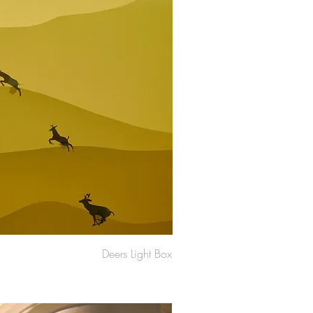
Deers Light Box