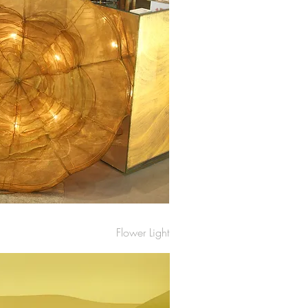
Flower Light