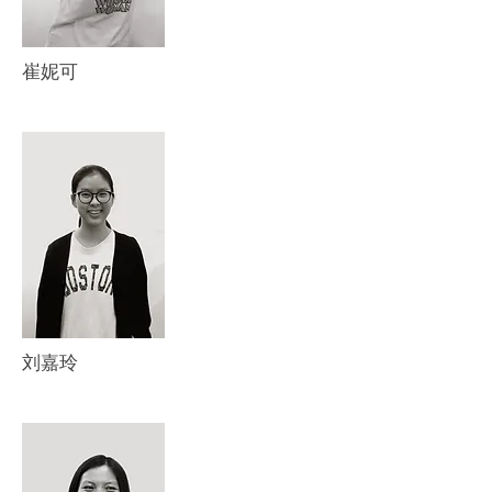
崔妮可
刘嘉玲