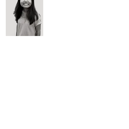
姚立
黄小平