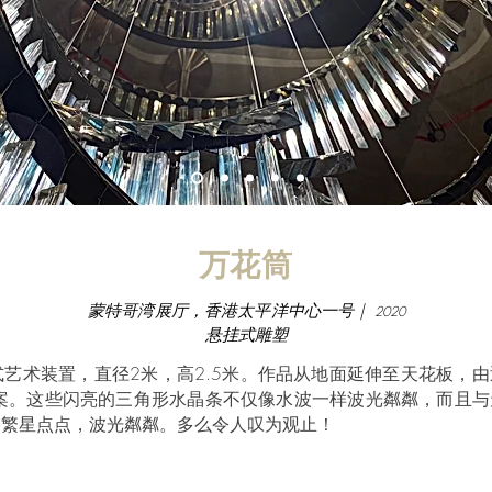
万花筒
蒙特哥湾展厅，香港太平洋中心一号 |
2020
悬挂式雕塑
艺术装置，直径2米，高2.5米。作品从地面延伸至天花板，
图案。这些闪亮的三角形水晶条不仅像水波一样波光粼粼，而且
，繁星点点，波光粼粼。多么令人叹为观止！