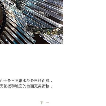
由近千条三角形水晶条串联而成，
与天花板和地面的镜面完美衔接，
下一