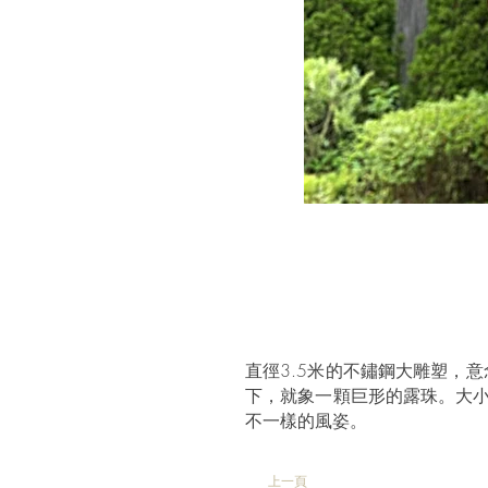
直徑3.5米的不鏽鋼大雕塑，
下，就象一顆巨形的露珠。大小
不一樣的風姿。
上一頁