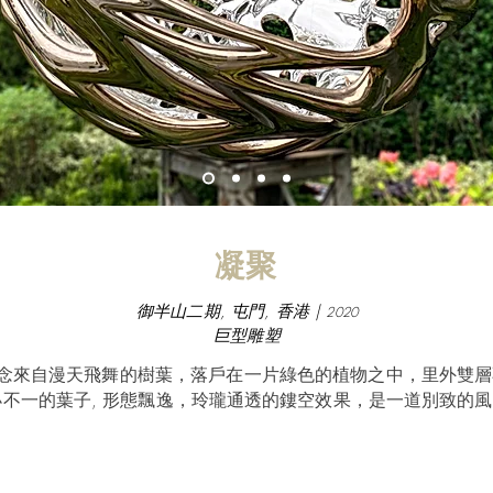
凝聚
御半山二期, 屯門, 香港 |
2020
巨型雕塑
意念來自漫天飛舞的樹葉，落戶在一片綠色的植物之中，里外雙
不一的葉子, 形態飄逸，玲瓏通透的鏤空效果，是一道別致的